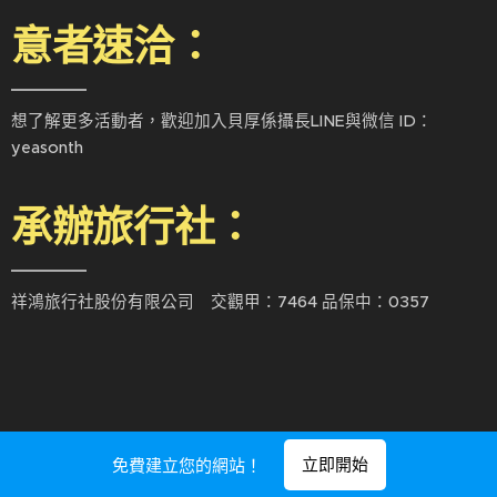
意者速洽：
想了解更多活動者，歡迎加入貝厚係攝長LINE與微信 ID：
yeasonth
承辦旅行社：
祥鴻旅行社股份有限公司 交觀甲：7464 品保中：0357
立即開始
免費建立您的網站！
由
Webnode
提供技術支援