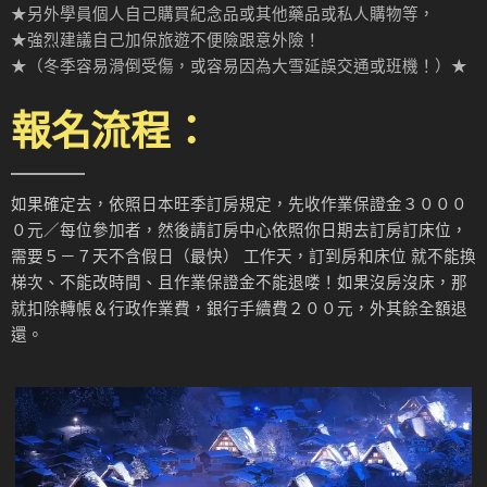
★另外學員個人自己購買紀念品或其他藥品或私人購物等，
★強烈建議自己加保旅遊不便險跟意外險！
★（冬季容易滑倒受傷，或容易因為大雪延誤交通或班機！）★
報名流程：
如果確定去，依照日本旺季訂房規定，先收作業保證金３０００
０元／每位參加者，然後請訂房中心依照你日期去訂房訂床位，
需要５－７天不含假日（最快） 工作天，訂到房和床位 就不能換
梯次、不能改時間、且作業保證金不能退喽！如果沒房沒床，那
就扣除轉帳＆行政作業費，銀行手續費２００元，外其餘全額退
還。