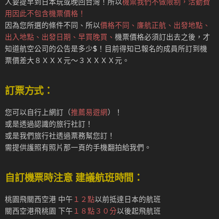
人要提早到日本玩或晚回台灣！所以
機票我們不做限制，活動費
用因此不包含機票價格！
因為您所選的條件不同、所以
價格不同、廉航正航、出發地點、
出入地點、出發日期、早買晚買、
機票價格必須訂出去之後，才
知道航空公司的公告是多少$！目前得知已報名的成員所訂到機
票價差大８ＸＸＸ元～３ＸＸＸＸ元。
訂票方式：
您可以自行上網訂（
推薦易遊網
）！
或是透過認識的旅行社訂！
或是我們旅行社透過票務幫您訂！
需提供護照有照片那一頁的​手機翻拍給我們。
自訂機票時注意 建議航班時間：
桃園飛關西空港 中午
１２點
以前抵達日本的航班
關西空港飛桃園 下午
１８點３０分
以後起飛航班